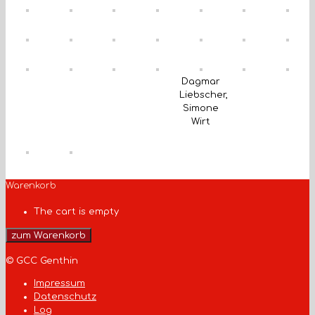
Dagmar
Liebscher,
Simone
Wirt
Warenkorb
The cart is empty
zum Warenkorb
© GCC Genthin
Impressum
Datenschutz
Log